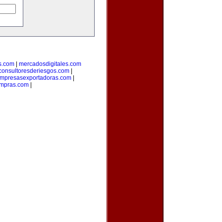
s.com
|
mercadosdigitales.com
consultoresderiesgos.com
|
mpresasexportadoras.com
|
ompras.com
|