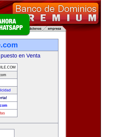
e.com
 puesto en Venta
ILE.COM
.com
licidad
erta!
.com
tas