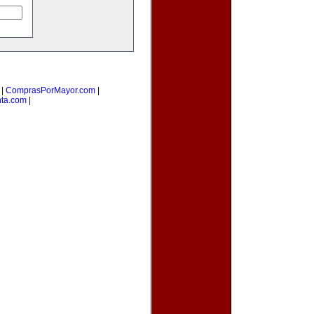
|
ComprasPorMayor.com
|
nta.com
|