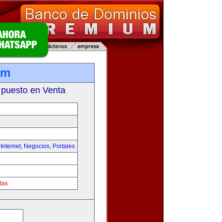
om
 puesto en Venta
,
Internet
,
Negocios
,
Portales
tas