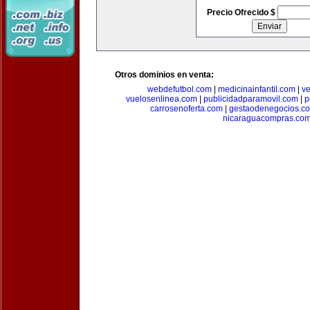
Precio Ofrecido $
Otros dominios en venta:
webdefutbol.com
|
medicinainfantil.com
|
v
vuelosenlinea.com
|
publicidadparamovil.com
|
p
carrosenoferta.com
|
gestaodenegocios.c
nicaraguacompras.co