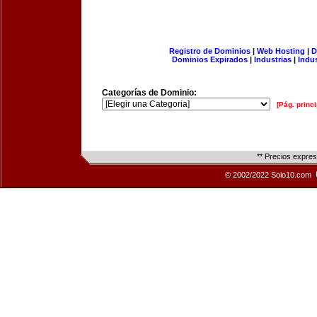
Registro de Dominios
|
Web Hosting
|
D
Dominios Expirados
|
Industrias
|
Indu
Categorías de Dominio:
[Pág. princi
** Precios expre
© 2002/2022 Solo10.com