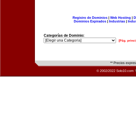
Registro de Dominios
|
Web Hosting
|
D
Dominios Expirados
|
Industrias
|
Indu
Categorías de Dominio:
[Pág. princi
** Precios expre
© 2002/2022 Solo10.com