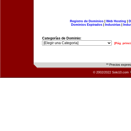
Registro de Dominios
|
Web Hosting
|
D
Dominios Expirados
|
Industrias
|
Indu
Categorías de Dominio:
[Pág. princi
** Precios expre
© 2002/2022 Solo10.com