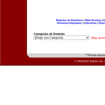
Registro de Dominios
|
Web Hosting
|
D
Dominios Expirados
|
Industrias
|
Indu
Categorías de Dominio:
[Pág. princi
** Precios expre
© 2002/2022 Solo10.com