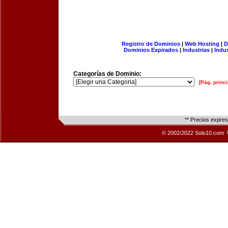
Registro de Dominios
|
Web Hosting
|
D
Dominios Expirados
|
Industrias
|
Indu
Categorías de Dominio:
[Pág. princi
** Precios expre
© 2002/2022 Solo10.com