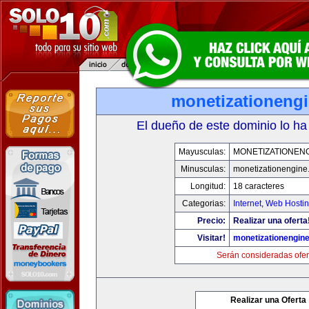
monetizationeng
El dueño de este dominio lo ha
Mayusculas:
MONETIZATIONEN
Minusculas:
monetizationengine
Longitud:
18 caracteres
Categorias:
Internet
,
Web Hostin
Precio:
Realizar una oferta
Visitar!
monetizationengin
Serán consideradas ofer
Realizar una Oferta