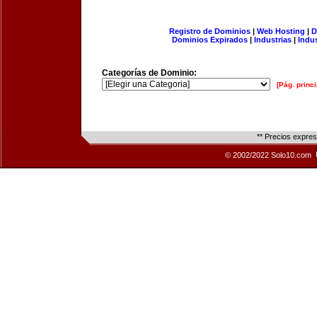
Registro de Dominios
|
Web Hosting
|
D
Dominios Expirados
|
Industrias
|
Indu
Categorías de Dominio:
[Pág. princi
** Precios expre
© 2002/2022 Solo10.com