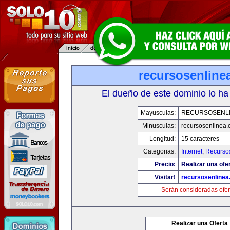
recursosenline
El dueño de este dominio lo ha
Mayusculas:
RECURSOSENL
Minusculas:
recursosenlinea
Longitud:
15 caracteres
Categorias:
Internet
,
Recurso
Precio:
Realizar una ofer
Visitar!
recursosenline
Serán consideradas ofer
Realizar una Oferta