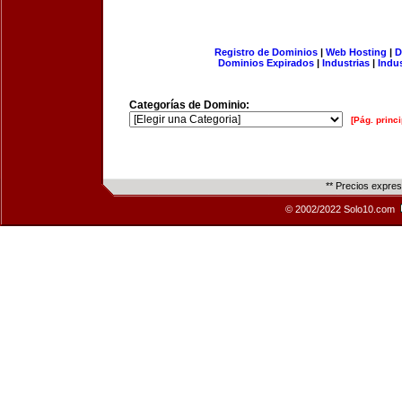
Registro de Dominios
|
Web Hosting
|
D
Dominios Expirados
|
Industrias
|
Indu
Categorías de Dominio:
[Pág. princi
** Precios expre
© 2002/2022 Solo10.com