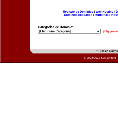
Registro de Dominios
|
Web Hosting
|
D
Dominios Expirados
|
Industrias
|
Indu
Categorías de Dominio:
[Pág. princi
** Precios expre
© 2002/2022 Solo10.com