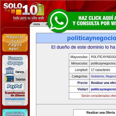
politicaynegoci
El dueño de este dominio lo ha
Mayusculas:
POLITICAYNEGO
Minusculas:
politicaynegocio
Longitud:
17 caracteres
Categorias:
Gobierno
,
Negoci
Precio:
Realizar una ofer
Visitar!
politicaynegoci
Serán consideradas ofer
Realizar una Oferta