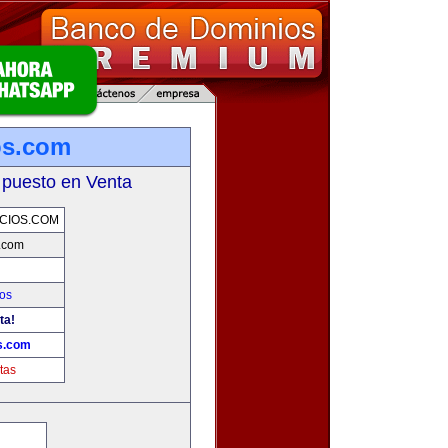
os.com
 puesto en Venta
CIOS.COM
s.com
os
ta!
os.com
tas